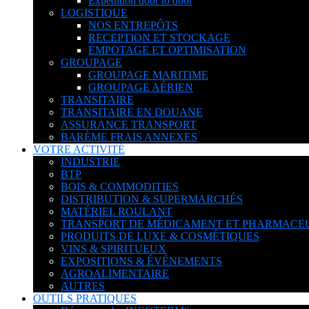
Expédition door to door
LOGISTIQUE
NOS ENTREPÔTS
RECEPTION ET STOCKAGE
EMPOTAGE ET OPTIMISATION
GROUPAGE
GROUPAGE MARITIME
GROUPAGE AÉRIEN
TRANSITAIRE
TRANSITAIRE EN DOUANE
ASSURANCE TRANSPORT
BARÈME FRAIS ANNEXES
VOTRE ACTIVITÉ
INDUSTRIE
BTP
BOIS & COMMODITIES
DISTRIBUTION & SUPERMARCHÉS
MATÉRIEL ROULANT
TRANSPORT DE MÉDICAMENT ET PHARMACE
PRODUITS DE LUXE & COSMÉTIQUES
VINS & SPIRITUEUX
EXPOSITIONS & ÉVÉNEMENTS
AGROALIMENTAIRE
AUTRES
OUTILS PRATIQUES