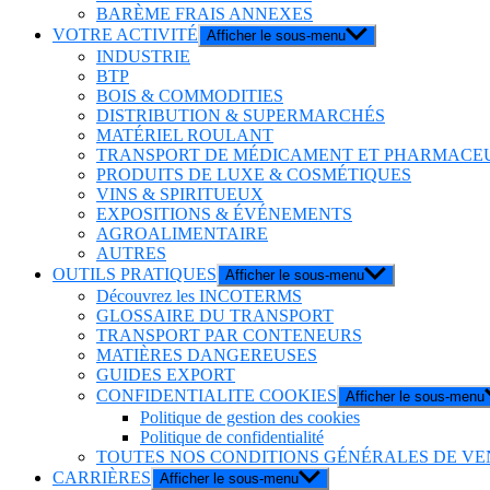
BARÈME FRAIS ANNEXES
VOTRE ACTIVITÉ
Afficher le sous-menu
INDUSTRIE
BTP
BOIS & COMMODITIES
DISTRIBUTION & SUPERMARCHÉS
MATÉRIEL ROULANT
TRANSPORT DE MÉDICAMENT ET PHARMACE
PRODUITS DE LUXE & COSMÉTIQUES
VINS & SPIRITUEUX
EXPOSITIONS & ÉVÉNEMENTS
AGROALIMENTAIRE
AUTRES
OUTILS PRATIQUES
Afficher le sous-menu
Découvrez les INCOTERMS
GLOSSAIRE DU TRANSPORT
TRANSPORT PAR CONTENEURS
MATIÈRES DANGEREUSES
GUIDES EXPORT
CONFIDENTIALITE COOKIES
Afficher le sous-menu
Politique de gestion des cookies
Politique de confidentialité
TOUTES NOS CONDITIONS GÉNÉRALES DE VE
CARRIÈRES
Afficher le sous-menu