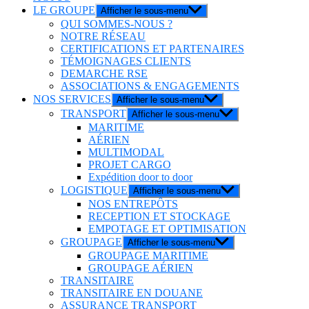
LE GROUPE
Afficher le sous-menu
QUI SOMMES-NOUS ?
NOTRE RÉSEAU
CERTIFICATIONS ET PARTENAIRES
TÉMOIGNAGES CLIENTS
DEMARCHE RSE
ASSOCIATIONS & ENGAGEMENTS
NOS SERVICES
Afficher le sous-menu
TRANSPORT
Afficher le sous-menu
MARITIME
AÉRIEN
MULTIMODAL
PROJET CARGO
Expédition door to door
LOGISTIQUE
Afficher le sous-menu
NOS ENTREPÔTS
RECEPTION ET STOCKAGE
EMPOTAGE ET OPTIMISATION
GROUPAGE
Afficher le sous-menu
GROUPAGE MARITIME
GROUPAGE AÉRIEN
TRANSITAIRE
TRANSITAIRE EN DOUANE
ASSURANCE TRANSPORT