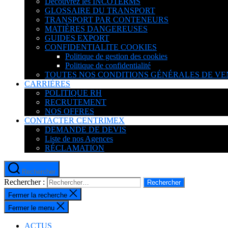
Découvrez les INCOTERMS
GLOSSAIRE DU TRANSPORT
TRANSPORT PAR CONTENEURS
MATIÈRES DANGEREUSES
GUIDES EXPORT
CONFIDENTIALITE COOKIES
Politique de gestion des cookies
Politique de confidentialité
TOUTES NOS CONDITIONS GÉNÉRALES DE VE
CARRIÈRES
POLITIQUE RH
RECRUTEMENT
NOS OFFRES
CONTACTER CENTRIMEX
DEMANDE DE DEVIS
Liste de nos Agences
RÉCLAMATION
Rechercher
Rechercher :
Fermer la recherche
Fermer le menu
ACTUS