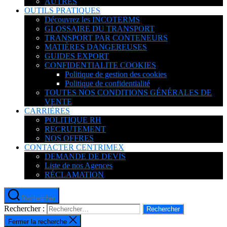
AUTRES
OUTILS PRATIQUES
Découvrez les INCOTERMS
GLOSSAIRE DU TRANSPORT
TRANSPORT PAR CONTENEURS
MATIÈRES DANGEREUSES
GUIDES EXPORT
CONFIDENTIALITE COOKIES
Politique de gestion des cookies
Politique de confidentialité
TOUTES NOS CONDITIONS GÉNÉRALES DE
VENTE
CARRIÈRES
POLITIQUE RH
RECRUTEMENT
NOS OFFRES
CONTACTER CENTRIMEX
DEMANDE DE DEVIS
Liste de nos Agences
RÉCLAMATION
Rechercher
Rechercher :
Fermer la recherche