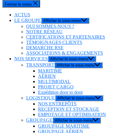
Fermer le menu
ACTUS
LE GROUPE
Afficher le sous-menu
QUI SOMMES-NOUS ?
NOTRE RÉSEAU
CERTIFICATIONS ET PARTENAIRES
TÉMOIGNAGES CLIENTS
DEMARCHE RSE
ASSOCIATIONS & ENGAGEMENTS
NOS SERVICES
Afficher le sous-menu
TRANSPORT
Afficher le sous-menu
MARITIME
AÉRIEN
MULTIMODAL
PROJET CARGO
Expédition door to door
LOGISTIQUE
Afficher le sous-menu
NOS ENTREPÔTS
RECEPTION ET STOCKAGE
EMPOTAGE ET OPTIMISATION
GROUPAGE
Afficher le sous-menu
GROUPAGE MARITIME
GROUPAGE AÉRIEN