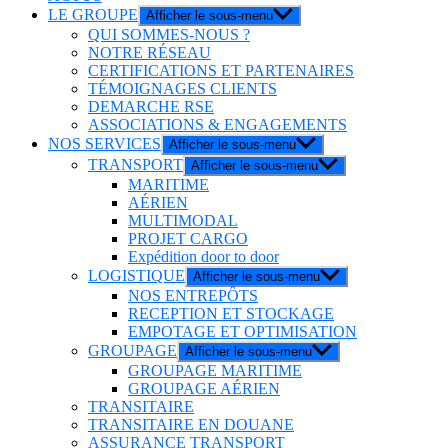
LE GROUPE
Afficher le sous-menu
QUI SOMMES-NOUS ?
NOTRE RÉSEAU
CERTIFICATIONS ET PARTENAIRES
TÉMOIGNAGES CLIENTS
DEMARCHE RSE
ASSOCIATIONS & ENGAGEMENTS
NOS SERVICES
Afficher le sous-menu
TRANSPORT
Afficher le sous-menu
MARITIME
AÉRIEN
MULTIMODAL
PROJET CARGO
Expédition door to door
LOGISTIQUE
Afficher le sous-menu
NOS ENTREPÔTS
RECEPTION ET STOCKAGE
EMPOTAGE ET OPTIMISATION
GROUPAGE
Afficher le sous-menu
GROUPAGE MARITIME
GROUPAGE AÉRIEN
TRANSITAIRE
TRANSITAIRE EN DOUANE
ASSURANCE TRANSPORT