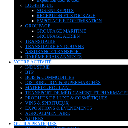
Expédition door to door
LOGISTIQUE
NOS ENTREPÔTS
RECEPTION ET STOCKAGE
EMPOTAGE ET OPTIMISATION
GROUPAGE
GROUPAGE MARITIME
GROUPAGE AÉRIEN
TRANSITAIRE
TRANSITAIRE EN DOUANE
ASSURANCE TRANSPORT
BARÈME FRAIS ANNEXES
VOTRE ACTIVITÉ
INDUSTRIE
BTP
BOIS & COMMODITIES
DISTRIBUTION & SUPERMARCHÉS
MATÉRIEL ROULANT
TRANSPORT DE MÉDICAMENT ET PHARMACE
PRODUITS DE LUXE & COSMÉTIQUES
VINS & SPIRITUEUX
EXPOSITIONS & ÉVÉNEMENTS
AGROALIMENTAIRE
AUTRES
OUTILS PRATIQUES