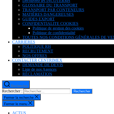
Découvrez les INCOTERMS
GLOSSAIRE DU TRANSPORT
TRANSPORT PAR CONTENEURS
MATIÈRES DANGEREUSES
GUIDES EXPORT
CONFIDENTIALITE COOKIES
Politique de gestion des cookies
Politique de confidentialité
TOUTES NOS CONDITIONS GÉNÉRALES DE VE
CARRIÈRES
POLITIQUE RH
RECRUTEMENT
NOS OFFRES
CONTACTER CENTRIMEX
DEMANDE DE DEVIS
Liste de nos Agences
RÉCLAMATION
Rechercher
Rechercher :
Fermer la recherche
Fermer le menu
ACTUS