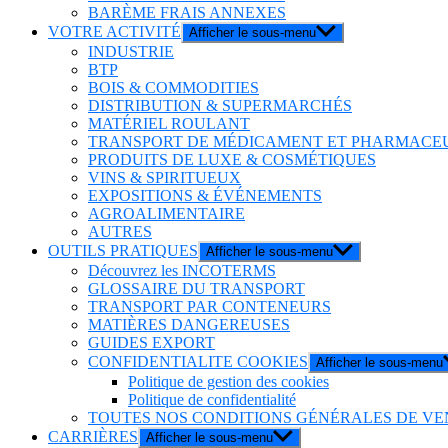
BARÈME FRAIS ANNEXES
VOTRE ACTIVITÉ
Afficher le sous-menu
INDUSTRIE
BTP
BOIS & COMMODITIES
DISTRIBUTION & SUPERMARCHÉS
MATÉRIEL ROULANT
TRANSPORT DE MÉDICAMENT ET PHARMACE
PRODUITS DE LUXE & COSMÉTIQUES
VINS & SPIRITUEUX
EXPOSITIONS & ÉVÉNEMENTS
AGROALIMENTAIRE
AUTRES
OUTILS PRATIQUES
Afficher le sous-menu
Découvrez les INCOTERMS
GLOSSAIRE DU TRANSPORT
TRANSPORT PAR CONTENEURS
MATIÈRES DANGEREUSES
GUIDES EXPORT
CONFIDENTIALITE COOKIES
Afficher le sous-menu
Politique de gestion des cookies
Politique de confidentialité
TOUTES NOS CONDITIONS GÉNÉRALES DE VE
CARRIÈRES
Afficher le sous-menu