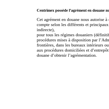
de représentation pour
s’adapter à vos
Centrimex possède l’agrément en douane n
exigences.
Cet agrément en douane nous autorise à
✔
Représentation
compte selon les différents et principaux
directe
: nous
indirecte),
agissons en votre
pour tous les régimes douaniers (définitif
nom et pour votre
procédures mises à disposition par l’Ad
compte.
frontières, dans les bureaux intérieurs o
✔
Représentation
aux procédures domiciliées et d’entrepôt 
indirecte
: nous
douane d’obtenir l’agrémentation.
prenons la
responsabilité des
formalités
douanières.
Un service sur
mesure pour une
gestion optimale