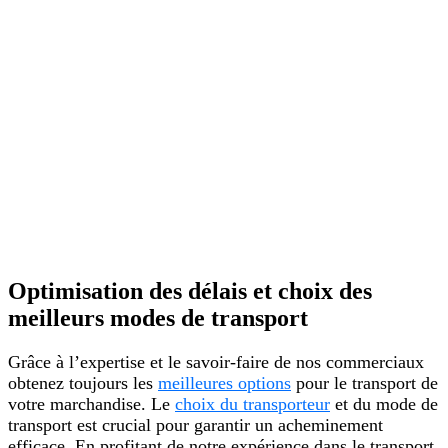
permettant une
flexibilité
accrue pour vos
opérations.
Dédouanement
directement en
entreprise
,
grâce aux
procédures
domiciliées et à
l’agrément
d’entrepôt
douanier.
Optimisation des délais et choix des
meilleurs modes de transport
Grâce à l’expertise et le savoir-faire de nos commerciaux
obtenez toujours les
meilleures options
pour le transport de
votre marchandise. Le
choix du transporteur
et du mode de
transport est crucial pour garantir un acheminement
efficace. En profitant de notre expérience dans le transport