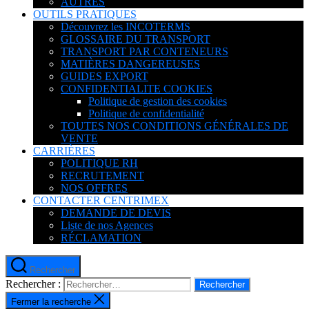
AUTRES
OUTILS PRATIQUES
Découvrez les INCOTERMS
GLOSSAIRE DU TRANSPORT
TRANSPORT PAR CONTENEURS
MATIÈRES DANGEREUSES
GUIDES EXPORT
CONFIDENTIALITE COOKIES
Politique de gestion des cookies
Politique de confidentialité
TOUTES NOS CONDITIONS GÉNÉRALES DE
VENTE
CARRIÈRES
POLITIQUE RH
RECRUTEMENT
NOS OFFRES
CONTACTER CENTRIMEX
DEMANDE DE DEVIS
Liste de nos Agences
RÉCLAMATION
Rechercher
Rechercher :
Fermer la recherche