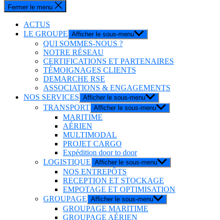
Fermer le menu
ACTUS
LE GROUPE
Afficher le sous-menu
QUI SOMMES-NOUS ?
NOTRE RÉSEAU
CERTIFICATIONS ET PARTENAIRES
TÉMOIGNAGES CLIENTS
DEMARCHE RSE
ASSOCIATIONS & ENGAGEMENTS
NOS SERVICES
Afficher le sous-menu
TRANSPORT
Afficher le sous-menu
MARITIME
AÉRIEN
MULTIMODAL
PROJET CARGO
Expédition door to door
LOGISTIQUE
Afficher le sous-menu
NOS ENTREPÔTS
RECEPTION ET STOCKAGE
EMPOTAGE ET OPTIMISATION
GROUPAGE
Afficher le sous-menu
GROUPAGE MARITIME
GROUPAGE AÉRIEN