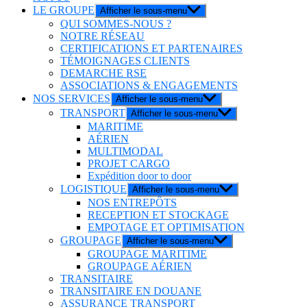
LE GROUPE
Afficher le sous-menu
QUI SOMMES-NOUS ?
NOTRE RÉSEAU
CERTIFICATIONS ET PARTENAIRES
TÉMOIGNAGES CLIENTS
DEMARCHE RSE
ASSOCIATIONS & ENGAGEMENTS
NOS SERVICES
Afficher le sous-menu
TRANSPORT
Afficher le sous-menu
MARITIME
AÉRIEN
MULTIMODAL
PROJET CARGO
Expédition door to door
LOGISTIQUE
Afficher le sous-menu
NOS ENTREPÔTS
RECEPTION ET STOCKAGE
EMPOTAGE ET OPTIMISATION
GROUPAGE
Afficher le sous-menu
GROUPAGE MARITIME
GROUPAGE AÉRIEN
TRANSITAIRE
TRANSITAIRE EN DOUANE
ASSURANCE TRANSPORT