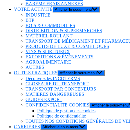
BARÈME FRAIS ANNEXES
VOTRE ACTIVITÉ
Afficher le sous-menu
INDUSTRIE
BTP
BOIS & COMMODITIES
DISTRIBUTION & SUPERMARCHÉS
MATÉRIEL ROULANT
TRANSPORT DE MÉDICAMENT ET PHARMACE
PRODUITS DE LUXE & COSMÉTIQUES
VINS & SPIRITUEUX
EXPOSITIONS & ÉVÉNEMENTS
AGROALIMENTAIRE
AUTRES
OUTILS PRATIQUES
Afficher le sous-menu
Découvrez les INCOTERMS
GLOSSAIRE DU TRANSPORT
TRANSPORT PAR CONTENEURS
MATIÈRES DANGEREUSES
GUIDES EXPORT
CONFIDENTIALITE COOKIES
Afficher le sous-menu
Politique de gestion des cookies
Politique de confidentialité
TOUTES NOS CONDITIONS GÉNÉRALES DE VE
CARRIÈRES
Afficher le sous-menu