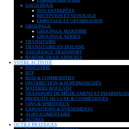
Expédition door to door
LOGISTIQUE
NOS ENTREPÔTS
RECEPTION ET STOCKAGE
EMPOTAGE ET OPTIMISATION
GROUPAGE
GROUPAGE MARITIME
GROUPAGE AÉRIEN
TRANSITAIRE
TRANSITAIRE EN DOUANE
ASSURANCE TRANSPORT
BARÈME FRAIS ANNEXES
VOTRE ACTIVITÉ
INDUSTRIE
BTP
BOIS & COMMODITIES
DISTRIBUTION & SUPERMARCHÉS
MATÉRIEL ROULANT
TRANSPORT DE MÉDICAMENT ET PHARMACE
PRODUITS DE LUXE & COSMÉTIQUES
VINS & SPIRITUEUX
EXPOSITIONS & ÉVÉNEMENTS
AGROALIMENTAIRE
AUTRES
OUTILS PRATIQUES