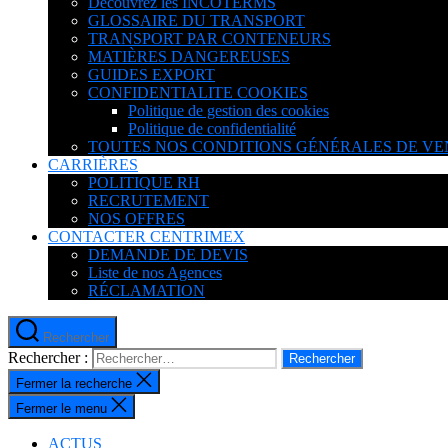
Découvrez les INCOTERMS
GLOSSAIRE DU TRANSPORT
TRANSPORT PAR CONTENEURS
MATIÈRES DANGEREUSES
GUIDES EXPORT
CONFIDENTIALITE COOKIES
Politique de gestion des cookies
Politique de confidentialité
TOUTES NOS CONDITIONS GÉNÉRALES DE VE
CARRIÈRES
POLITIQUE RH
RECRUTEMENT
NOS OFFRES
CONTACTER CENTRIMEX
DEMANDE DE DEVIS
Liste de nos Agences
RÉCLAMATION
Rechercher
Rechercher :
Fermer la recherche
Fermer le menu
ACTUS