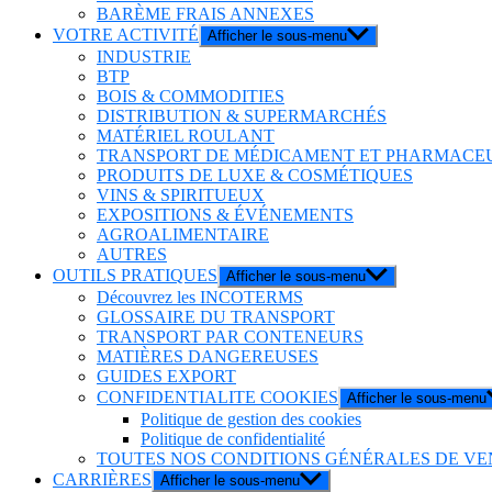
BARÈME FRAIS ANNEXES
VOTRE ACTIVITÉ
Afficher le sous-menu
INDUSTRIE
BTP
BOIS & COMMODITIES
DISTRIBUTION & SUPERMARCHÉS
MATÉRIEL ROULANT
TRANSPORT DE MÉDICAMENT ET PHARMACE
PRODUITS DE LUXE & COSMÉTIQUES
VINS & SPIRITUEUX
EXPOSITIONS & ÉVÉNEMENTS
AGROALIMENTAIRE
AUTRES
OUTILS PRATIQUES
Afficher le sous-menu
Découvrez les INCOTERMS
GLOSSAIRE DU TRANSPORT
TRANSPORT PAR CONTENEURS
MATIÈRES DANGEREUSES
GUIDES EXPORT
CONFIDENTIALITE COOKIES
Afficher le sous-menu
Politique de gestion des cookies
Politique de confidentialité
TOUTES NOS CONDITIONS GÉNÉRALES DE VE
CARRIÈRES
Afficher le sous-menu