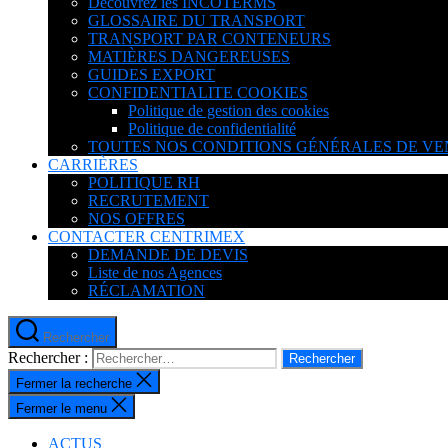
Découvrez les INCOTERMS
GLOSSAIRE DU TRANSPORT
TRANSPORT PAR CONTENEURS
MATIÈRES DANGEREUSES
GUIDES EXPORT
CONFIDENTIALITE COOKIES
Politique de gestion des cookies
Politique de confidentialité
TOUTES NOS CONDITIONS GÉNÉRALES DE VE
CARRIÈRES
POLITIQUE RH
RECRUTEMENT
NOS OFFRES
CONTACTER CENTRIMEX
DEMANDE DE DEVIS
Liste de nos Agences
RÉCLAMATION
Rechercher
Rechercher :
Fermer la recherche
Fermer le menu
ACTUS