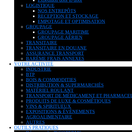
Expédition door to door
LOGISTIQUE
NOS ENTREPÔTS
RECEPTION ET STOCKAGE
EMPOTAGE ET OPTIMISATION
GROUPAGE
GROUPAGE MARITIME
GROUPAGE AÉRIEN
TRANSITAIRE
TRANSITAIRE EN DOUANE
ASSURANCE TRANSPORT
BARÈME FRAIS ANNEXES
VOTRE ACTIVITÉ
INDUSTRIE
BTP
BOIS & COMMODITIES
DISTRIBUTION & SUPERMARCHÉS
MATÉRIEL ROULANT
TRANSPORT DE MÉDICAMENT ET PHARMACE
PRODUITS DE LUXE & COSMÉTIQUES
VINS & SPIRITUEUX
EXPOSITIONS & ÉVÉNEMENTS
AGROALIMENTAIRE
AUTRES
OUTILS PRATIQUES