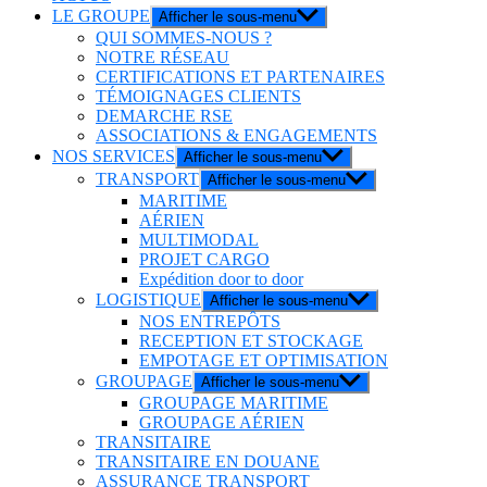
LE GROUPE
Afficher le sous-menu
QUI SOMMES-NOUS ?
NOTRE RÉSEAU
CERTIFICATIONS ET PARTENAIRES
TÉMOIGNAGES CLIENTS
DEMARCHE RSE
ASSOCIATIONS & ENGAGEMENTS
NOS SERVICES
Afficher le sous-menu
TRANSPORT
Afficher le sous-menu
MARITIME
AÉRIEN
MULTIMODAL
PROJET CARGO
Expédition door to door
LOGISTIQUE
Afficher le sous-menu
NOS ENTREPÔTS
RECEPTION ET STOCKAGE
EMPOTAGE ET OPTIMISATION
GROUPAGE
Afficher le sous-menu
GROUPAGE MARITIME
GROUPAGE AÉRIEN
TRANSITAIRE
TRANSITAIRE EN DOUANE
ASSURANCE TRANSPORT