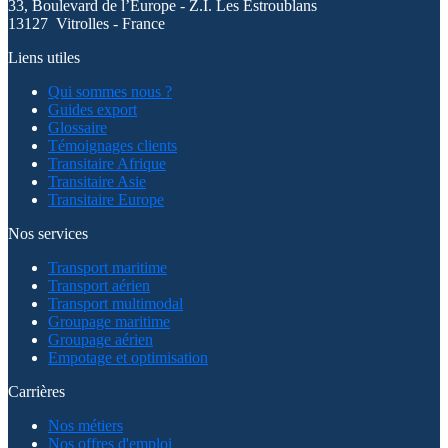
33, Boulevard de l’Europe - Z.I. Les Estroublans
13127 Vitrolles - France
Liens utiles
Qui sommes nous ?
Guides export
Glossaire
Témoignages clients
Transitaire Afrique
Transitaire Asie
Transitaire Europe
Nos services
Transport maritime
Transport aérien
Transport multimodal
Groupage maritime
Groupage aérien
Empotage et optimisation
Carrières
Nos métiers
Nos offres d'emploi