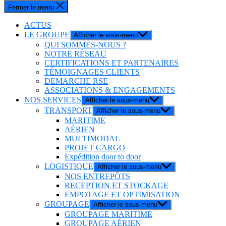
Fermer le menu
ACTUS
LE GROUPE
Afficher le sous-menu
QUI SOMMES-NOUS ?
NOTRE RÉSEAU
CERTIFICATIONS ET PARTENAIRES
TÉMOIGNAGES CLIENTS
DEMARCHE RSE
ASSOCIATIONS & ENGAGEMENTS
NOS SERVICES
Afficher le sous-menu
TRANSPORT
Afficher le sous-menu
MARITIME
AÉRIEN
MULTIMODAL
PROJET CARGO
Expédition door to door
LOGISTIQUE
Afficher le sous-menu
NOS ENTREPÔTS
RECEPTION ET STOCKAGE
EMPOTAGE ET OPTIMISATION
GROUPAGE
Afficher le sous-menu
GROUPAGE MARITIME
GROUPAGE AÉRIEN