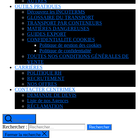
AUTRES
OUTILS PRATIQUES
Découvrez les INCOTERMS
GLOSSAIRE DU TRANSPORT
TRANSPORT PAR CONTENEURS
MATIÈRES DANGEREUSES
GUIDES EXPORT
CONFIDENTIALITE COOKIES
Politique de gestion des cookies
Politique de confidentialité
TOUTES NOS CONDITIONS GÉNÉRALES DE
VENTE
CARRIÈRES
POLITIQUE RH
RECRUTEMENT
NOS OFFRES
CONTACTER CENTRIMEX
DEMANDE DE DEVIS
Liste de nos Agences
RÉCLAMATION
Rechercher
Rechercher :
Fermer la recherche